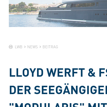
LWB
NEWS
BEITRAG
LLOYD WERFT & F
DER SEEGÄNGIGE
"MODULARIS" MIT