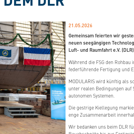
21.05.2026
Gemeinsam feierten wir gester
neuen seegängigen Technolog
Luft- und Raumfahrt e.V. (DLR)
Während die FSG den Rohbau in 
federführende Fertigung und 
MODULARIS wird künftig als s
unter realen Bedingungen auf S
autonomen Systemen.
Die gestrige Kiellegung markie
enge Zusammenarbeit innerhal
Wir bedanken uns beim DLR für
Bauabschnitte bis zur Fertigst