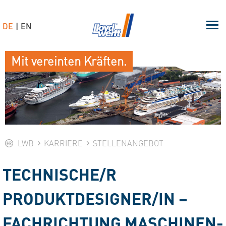
DE
EN
Mit vereinten Kräften.
LWB
KARRIERE
STELLENANGEBOT
TECHNISCHE/R
PRODUKTDESIGNER/IN –
FACHRICHTUNG MASCHINEN-